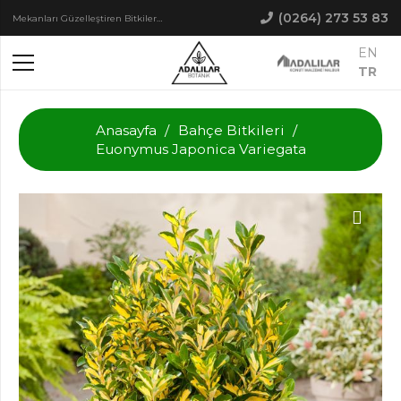
(0264) 273 53 83
Mekanları Güzelleştiren Bitkiler…
EN
TR
Anasayfa
/
Bahçe Bitkileri
/
Euonymus Japonica Variegata