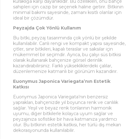
kuraklığa karşı dayanıklıdır. Bu özellikleri, onu bahçe
sahipleri için cazip bir seçenek haline getirir. Bitkinin
minimal bakımı sayesinde, zamanı kısıtlı olanlar için
ideal bir çözümdür.
Peyzajda Çok Yönlü Kullanım
Bu bitki, peyzaj tasarımında çok yönlü bir şekilde
kullanılabilir. Canlı rengi ve kompakt yapısı sayesinde,
çitler, sınır bitkileri, kapalı teraslar ve saksılar için
mükemmel bir seçimdir. Ayrıca, bu çalıyı süs bitkisi
olarak kullanarak bahçenize görsel derinlik
kazandırabilirsiniz. Farklı yüksekliklerdeki çalılar,
düzenlemenize katmanlı bir görünüm kazandırır.
Euonymus Japonica Variegata’nın Estetik
Katkısı
Euonymus Japonica Variegata’nın benzersiz
yaprakları, bahçenizde yıl boyunca renk ve canlılık
sağlar. Yeşil ve beyaz renk tonlarının harmonik
uyumu, diğer bitkilerle kolayca uyum sağlar ve
peyzajınıza sofistike bir hava katmanıza yardımcı
olur. Bu bitkinin estetik katkısı, her türlü dış mekan
dekorasyonunda kullanılabilir.