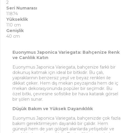
2
Seri Numarası
11874
Yükseklik
110 cm
Genişlik
40 cm
Euonymus Japonica Variegata: Bahçenize Renk
ve Canlılık Katın
Euonymus Japonica Variegata, bahçenize farklı bir
dokunuş katmak için ideal bir bitkidir. Bu çalı,
yapraklarının benzersiz yeşil ve beyaz renkleri ile
dikkat çeker. Hem dış mekan peyzajında hem de iç
mekan dekorasyonunda popüler bir seçimdir. Bu
özel bitki, çevresine sofistike bir hava katarak görsel
bir şölen sunar.
Düşük Bakım ve Yüksek Dayanıklılık
Euonymus Japonica Variegata, bahçenizde çok fazla
bakım gerektirmeyen dayanıklı bir çalıdır. Hem
güneşli hem de yarı gölgeli alanlarda yetişebilir ve