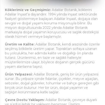
Köklerimiz ve Geçmişimiz:
Adalılar Botanik, köklerini
Adalılar İnşaat’a dayandırır. 1994 yılında inşaat sektöründe
faaliyet göstermeye başlayan Adalılar İnşaat, doğaya olan
sevgisi ve doğal yaşamı koruma misyonuyla bilinir. Bu
misyon doğrultusunda 2022 yılında Adalılar Botanik
markasıyla doğal yaşamın koruyucusu ve sağlık destekçisi
olarak hizmet vermeye başlamıştır.
Üretim ve Kalite:
Adalılar Botanik, kendi arazisinde özenle
seçilmiş bitkilerle üretim yapar. Topraktan sofraya uzanan
bu yolculukta, her adımda kalite ve doğallığı ön planda
tutarız. Ürünlerimiz, en taze ve sağlıklı halleriyle
müşterilerimize ulaşır, böylece doğanın gerçek gücünü
yaşam alanlarına taşırız.
Ürün Yelpazesi:
Adalılar Botanik, geniş bir ürün yelpazesi
sunar. Bu yelpaze içinde fidanlar, çiçekler, meyve ağaçları,
sebzeler, doğal gübreler, tohumlar ve bahçe gereçleri gibi
birçok ürün bulunur. Her bir ürün, doğal yaşamın ve
sağlığın korunmasına katkı sağlar.
Çevre Dostu Yaklaşım:
Adalılar Botanik, çevreye duyarlı
ve sürdürülebilir bir yaklaşım benimser. Üretim