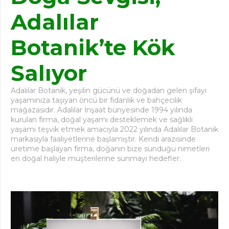
Adalılar
Botanik’te Kök
Salıyor
Adalılar Botanik, yeşilin gücünü ve doğadan gelen şifayı
yaşamınıza taşıyan öncü bir fidanlık ve bahçecilik
mağazasıdır. Adalılar İnşaat bünyesinde 1994 yılında
kurulan firma, doğal yaşamı desteklemek ve sağlıklı
yaşamı teşvik etmek amacıyla 2022 yılında Adalılar Botanik
markasıyla faaliyetlerine başlamıştır. Kendi arazisinde
üretime başlayan firma, doğanın bize sunduğu nimetleri
en doğal haliyle müşterilerine sunmayı hedefler.