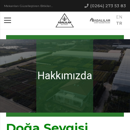
(0264) 273 53 83
Mekanları Güzelleştiren Bitkiler…
EN
TR
Hakkımızda
Doğa Sevgisi,