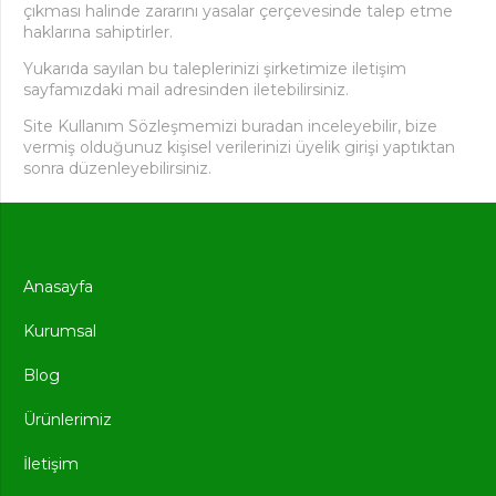
çıkması halinde zararını yasalar çerçevesinde talep etme
haklarına sahiptirler.
Yukarıda sayılan bu taleplerinizi şirketimize iletişim
sayfamızdaki mail adresinden iletebilirsiniz.
Site Kullanım Sözleşmemizi buradan inceleyebilir, bize
vermiş olduğunuz kişisel verilerinizi üyelik girişi yaptıktan
sonra düzenleyebilirsiniz.
Anasayfa
Kurumsal
Blog
Ürünlerimiz
İletişim