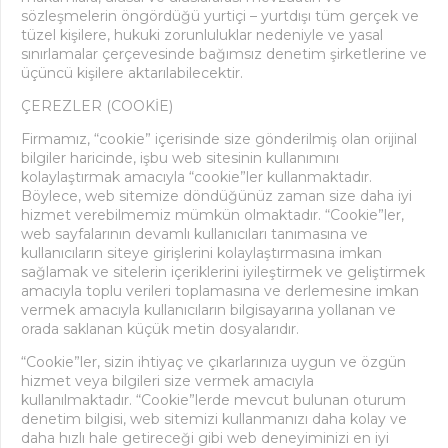
sözleşmelerin öngördüğü yurtiçi – yurtdışı tüm gerçek ve
tüzel kişilere, hukuki zorunluluklar nedeniyle ve yasal
sınırlamalar çerçevesinde bağımsız denetim şirketlerine ve
üçüncü kişilere aktarılabilecektir.
ÇEREZLER (COOKİE)
Firmamız, “cookie” içerisinde size gönderilmiş olan orijinal
bilgiler haricinde, işbu web sitesinin kullanımını
kolaylaştırmak amacıyla “cookie”ler kullanmaktadır.
Böylece, web sitemize döndüğünüz zaman size daha iyi
hizmet verebilmemiz mümkün olmaktadır. “Cookie”ler,
web sayfalarının devamlı kullanıcıları tanımasına ve
kullanıcıların siteye girişlerini kolaylaştırmasına imkan
sağlamak ve sitelerin içeriklerini iyileştirmek ve geliştirmek
amacıyla toplu verileri toplamasına ve derlemesine imkan
vermek amacıyla kullanıcıların bilgisayarına yollanan ve
orada saklanan küçük metin dosyalarıdır.
“Cookie”ler, sizin ihtiyaç ve çıkarlarınıza uygun ve özgün
hizmet veya bilgileri size vermek amacıyla
kullanılmaktadır. “Cookie”lerde mevcut bulunan oturum
denetim bilgisi, web sitemizi kullanmanızı daha kolay ve
daha hızlı hale getireceği gibi web deneyiminizi en iyi