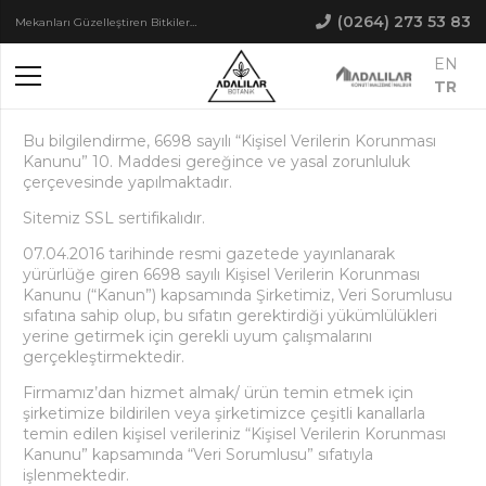
(0264) 273 53 83
Mekanları Güzelleştiren Bitkiler…
EN
TR
Bu bilgilendirme, 6698 sayılı “Kişisel Verilerin Korunması
Kanunu” 10. Maddesi gereğince ve yasal zorunluluk
çerçevesinde yapılmaktadır.
Sitemiz SSL sertifikalıdır.
07.04.2016 tarihinde resmi gazetede yayınlanarak
yürürlüğe giren 6698 sayılı Kişisel Verilerin Korunması
Kanunu (“Kanun”) kapsamında Şirketimiz, Veri Sorumlusu
sıfatına sahip olup, bu sıfatın gerektirdiği yükümlülükleri
yerine getirmek için gerekli uyum çalışmalarını
gerçekleştirmektedir.
Firmamız’dan hizmet almak/ ürün temin etmek için
şirketimize bildirilen veya şirketimizce çeşitli kanallarla
temin edilen kişisel verileriniz “Kişisel Verilerin Korunması
Kanunu” kapsamında “Veri Sorumlusu” sıfatıyla
işlenmektedir.