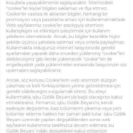
koşullarla yaşayabilmenizi sağlayacaktır. Sitemizdeki
“cookie”ler kişisel bilgileri saklamaz ve ifşa etmez.
Cookie’ler vasıtası ile aktarılan bilgiler, herhangi bir
promosyon veya pazarlama amacı için kullanılmamaktadır.
Web sayfalarımız cookie’ler aracılığıyla sitemizin
kullanışlılığını ve etkinliğini iyileştirmek için kullanım
şekillerini izlemektedir. Ancak, bu bilgiler kesinlikle hiçbir
şekilde üçüncü şahıslara satılmaz veya onlarla paylaşılmaz.
Kullanmakta olduğunuz internet tarayıcınızda gerekli
ayarlamaları yaparak daha önceden yüklenmiş “cookie”leri
silebileceğiniz gibi ileride yüklenecek “cookie”leri de
engelleyebilir yada yüklenmeleri esnasında tarayıcınızın sizi
uyarmasını sağlayabilirsiniz.
Ancak, söz konusu Cookie’lerin web sitemizin düzgün
çalışması ve belli fonksiyonlarını yerine getirebilmesi için
gerekli olabileceğini vurgulamak isteriz. Bu siteyi
kullanmakla, işbu Gizlilik Beyanı’yla bağlı olacağınızı kabul
etmektesiniz. Firmamız, işbu Gizlilik Beyanı’nı, kendi
iradesiyle değiştirme, bazı bölümlerini çıkarma veya yeni
bölümler ekleme hakkını her zaman saklı tutar. İşbu Gizlilik
Beyanı üzerinde yapılan değişikliklerden sonra web
sayfasının kullanımına tarafınızca devam edilmesi, bu
Gizlilik Beyanı´ndaki değişiklikleri kabul ettiğinizin