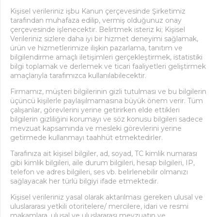
Kişisel verileriniz işbu Kanun çerçevesinde Şirketimiz
tarafından muhafaza edilip, vermiş olduğunuz onay
çerçevesinde işlenecektir. Belirtmek isteriz ki; Kişisel
Verileriniz sizlere daha iyi bir hizmet deneyimi sağlamak,
ürün ve hizmetlerimize ilişkin pazarlama, tanıtım ve
bilgilendirme amaçlı iletişimleri gerçekleştirmek, istatistiki
bilgi toplamak ve derlemek ve ticari faaliyetleri geliştirmek
amaçlarıyla tarafımızca kullanılabilecektir.
Firmamız, müşteri bilgilerinin gizli tutulması ve bu bilgilerin
üçüncü kişilerle paylaşılmamasına büyük önem verir. Tüm
çalışanlar, görevlerini yerine getirirken elde ettikleri
bilgilerin gizliliğini korumayı ve söz konusu bilgileri sadece
mevzuat kapsamında ve mesleki görevlerini yerine
getirmede kullanmayı taahhüt etmektedirler.
Tarafınıza ait kişisel bilgiler, ad, soyad, TC kimlik numarası
gibi kimlik bilgileri, aile durum bilgileri, hesap bilgileri, IP,
telefon ve adres bilgileri, ses vb. belirlenebilir olmanızı
sağlayacak her türlü bilgiyi ifade etmektedir.
Kişisel verileriniz yasal olarak aktarılması gereken ulusal ve
uluslararası yetkili otoritelere/ mercilere, idari ve resmi
makamlara, ulusal ve uluslararası mevzuatın ve