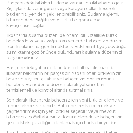
Bahçenizdeki bitkileri budama zamanı da ilkbaharda gelir.
Kış aylarında zarar gören veya kuruyan dalları keserek
bitkilerinizi yeniden şekillendirebilirsiniz. Budama işlemi,
bitkilerin daha sağlıklı ve estetik bir görünüme
kavuşmasını sağlar.
İlkbaharda sulama düzeni de önemlidir. Özellikle kurak
bölgelerde veya az yağış alan yerlerde bahçenizin düzenli
olarak sulanması gerekmektedir. Bitkilerin ihtiyaç duyduğu
su miktarını göz önünde bulundurarak sulama düzeninizi
oluşturmalısınız.
Bahçenizdeki yabani otların kontrol altına alınması da
ilkbahar bakımının bir parçasıdır. Yabani otlar, bitkilerinizin
besin ve suyunu çalabilir ve bahçenizin görünümünü
bozabilir. Bu nedenle düzenli olarak yabani otları
temizlemeli ve kontrol altında tutmalısınız.
Son olarak, ilkbaharda bahçeniz için yeni bitkiler dikme ve
tohum ekme zamanıdır. Bahçenizi renklendirmek ve
çeşitlendirmek için yeni bitkiler seçebilir veya mevcut
bitkilerinizi çoğaltabilirsiniz. Tohum ekmek ise bahçenizin
gelecekteki güzelliğini planlamak için harika bir yoldur.
Tüm bu adımları doğru bir şekilde uygulayarak ilkbahar