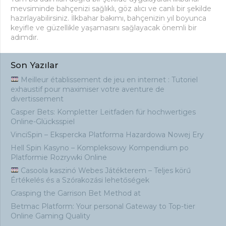
mevsiminde bahçenizi sağlıklı, göz alıcı ve canlı bir şekilde
hazırlayabilirsiniz. İlkbahar bakımı, bahçenizin yıl boyunca
keyifle ve güzellikle yaşamasını sağlayacak önemli bir
adımdır.
Son Yazılar
Meilleur établissement de jeu en internet : Tutoriel
exhaustif pour maximiser votre aventure de
divertissement
Casper Bets: Kompletter Leitfaden für hochwertiges
Online-Glücksspiel
VinciSpin – Ekspercka Platforma Hazardowa Nowej Ery
Hell Spin Kasyno – Kompleksowy Kompendium po
Platformie Rozrywki Online
Casoola kaszinó Webes Játékterem – Teljes körű
Értékelés és a Szórakozási lehetőségek
Grasping the Garrison Bet Method at
Betmac Platform: Your personal Gateway to Top-tier
Online Gaming Quality