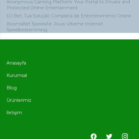
Anonymous Gaming Platform: Your Portal to Private and
Protected Online Entertainment
DJ Bet: Tua Solução Completa de Entretenimento Online
BoomsBet Speelsite: Jouw Ultieme Internet
Speelbestemming
Anasayfa
Kurumsal
Blog
Ürünlerimiz
İletişim