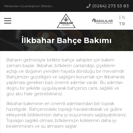
(0264) 273 53 83
Mekanları Güzelleştiren Bitkiler…
EN
TR
İlkbahar Bahçe Bakımı
Baharın gelmesiyle birlikte bahçe sahipleri için bakım
zamanı başlar. İlkbahar, bitkilerin canlandığı, çiçeklerin
açtığı ve doğanın yeniden hayata döndüğü bir mevsimdir.
Bahçenizin güzelliğini ve sağlığını korumak için ilkbaharda
yapılması gereken bazı önemli adımlar vardır. Bu adımları
doğru bir şekilde uygulayarak bahçenizi canlı, sağlıklı ve
göz alıcı hale getirebilirsiniz.
İlkbahar bakımının en önemli adımlarından biri toprak
hazırlığıdır. Bahçenizdeki toprağı havalandırarak ve gübre
ekleyerek bitkilerinizin daha iyi büyümesini sağlayabilirsiniz.
Toprağın sağlıklı olması, bitkilerinizin köklerinin daha iyi
beslenmesini ve su almasını sağlar.