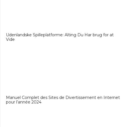
Udenlandske Spilleplatforme: Alting Du Har brug for at
Vide
Manuel Complet des Sites de Divertissement en Internet
pour l’année 2024