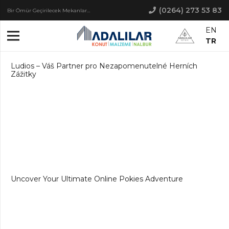
(0264) 273 53 83
Bir Ömür Geçirilecek Mekanlar…
EN
TR
Ludios – Váš Partner pro Nezapomenutelné Herních
Zážitky
Uncover Your Ultimate Online Pokies Adventure