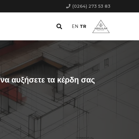
(0264) 273 53 83
EN
TR
να αυξήσετε τα κέρδη σας