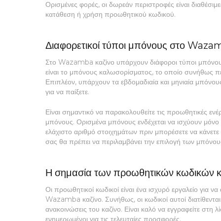
Ορισμένες φορές, οι δωρεάν περιστροφές είναι διαθέσιμε
κατάθεση ή χρήση προωθητικού κωδικού.
Διαφορετικοί τύποι μπόνους στο Wazam
Στο Wazamba καζίνο υπάρχουν διάφοροι τύποι μπόνους 
είναι το μπόνους καλωσορίσματος, το οποίο συνήθως π
Επιπλέον, υπάρχουν τα εβδομαδιαία και μηνιαία μπόνο
για να παίξετε.
Είναι σημαντικό να παρακολουθείτε τις προωθητικές ενέρ
μπόνους. Ορισμένα μπόνους ενδέχεται να ισχύουν μόνο γ
ελάχιστο αριθμό στοιχημάτων πριν μπορέσετε να κάνετε
σας θα πρέπει να περιλαμβάνει την επιλογή των μπόνους
Η σημασία των προωθητικών κωδικών κα
Οι προωθητικοί κωδικοί είναι ένα ισχυρό εργαλείο για 
Wazamba καζίνο. Συνήθως, οι κωδικοί αυτοί διατίθενται
ανακοινώσεις του καζίνο. Είναι καλό να εγγραφείτε στ
ενημερωμένοι για τις τελευταίες προσφορές.