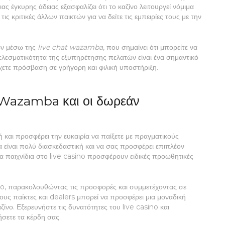
ας έγκυρης άδειας εξασφαλίζει ότι το καζίνο λειτουργεί νόμιμα
 τις κριτικές άλλων παικτών για να δείτε τις εμπειρίες τους με την
ών μέσω της
live chat wazamba
, που σημαίνει ότι μπορείτε να
ελεσματικότητα της εξυπηρέτησης πελατών είναι ένα σημαντικό
ι έχετε πρόσβαση σε γρήγορη και φιλική υποστήριξη.
ο Wazamba και οι δωρεάν
 και προσφέρει την ευκαιρία να παίξετε με πραγματικούς
α είναι πολύ διασκεδαστική και να σας προσφέρει επιπλέον
να παιχνίδια στο live casino προσφέρουν ειδικές προωθητικές
ino, παρακολουθώντας τις προσφορές και συμμετέχοντας σε
ους παίκτες και dealers μπορεί να προσφέρει μια μοναδική
ίνο. Εξερευνήστε τις δυνατότητες του live casino και
ήσετε τα κέρδη σας.