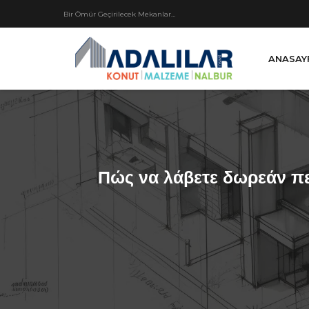
Bir Ömür Geçirilecek Mekanlar…
ANASAY
Πώς να λάβετε δωρεάν πε