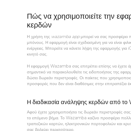
Πώς να χρησιμοποιείτε την εφ
κερδών
Η χρήση της
wazamba app
μπορεί να σας προσφέρει πε
μπόνους. Η εφαρμογή είναι σχεδιασμένη για να είναι φι
ενέργειες. Μπορείτε να κάνετε λήψη της εφαρμογής για 
κινητό σας.
Η εφαρμογή Wazamba σας επιτρέπει επίσης να έχετε άμ
σημαντικό να παρακολουθείτε τις ειδοποιήσεις της εφα
δώσει δωρεάν περιστροφές. Οι παίκτες που χρησιμοποι
προσφορές που δεν είναι διαθέσιμες στην επιτραπέζια έ
Η διαδικασία ανάληψης κερδών από το
Αφού έχετε χρησιμοποιήσει τις δωρεάν περιστροφές σας κ
το επόμενο βήμα. Το Wazamba καζίνο προσφέρει πολλέ
τραπεζικών καρτών, ηλεκτρονικών πορτοφολιών και κρυπ
σας βολεύει περισσότερο.