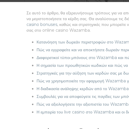
Σε αυτό το άρθρο, θα εξερευνήσουμε τρόπους για να 
να μεγιστοποιήσετε τα κέρδη σας. Θα αναλύσουμε τις 
casino bonuses
, καθώς και στρατηγικές που μπορείτε 
σας στο online casino Wazamba.
Κατανόηση των δωρεάν περιστροφών στο Wazam
Πώς να εγγραφείτε και να αποκτήσετε δωρεάν περ
Διαφορετικοί τύποι μπόνους στο Wazamba και πώς
Η σημασία των προωθητικών κωδικών και πώς να 
Στρατηγικές για την αύξηση των κερδών σας με δ
Πώς να χρησιμοποιείτε την εφαρμογή Wazamba γ
Η διαδικασία ανάληψης κερδών από το Wazamba 
Συμβουλές για να αποφεύγετε τις παγίδες των μπ
Πώς να αξιολογήσετε την αξιοπιστία του Wazamb
Η εμπειρία του live casino στο Wazamba και οι 