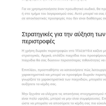
Για να χρησιμοποιήσετε έναν προωθητικό κωδικό, θα πρέπ
ή στο τμήμα του λογαριασμού σας. Αυτό μπορεί να σας
σε αποκλειστικές προσφορές που δεν είναι διαθέσιμες σε
Στρατηγικές για την αύξηση τω
περιστροφές
Η χρήση δωρεάν περιστροφών στο Wazamba καζίνο μπο
στρατηγικές. Αρχικά, επιλέξτε παιχνίδια που προσφέρο
παιχνίδια θα σας δώσουν περισσότερες πιθανότητες να 
Επιπλέον, προσπαθήστε να κατανοήσετε πώς λειτουργούν
χαρακτηριστικά και μπορεί να προσφέρει δωρεάν περιστρ
γνωρίζετε τα χαρακτηριστικά των παιχνιδιών, μπορείτε ν
αυξήσετε τα κέρδη σας.
Μην ξεχνάτε να ελέγχετε τις απαιτήσεις στοιχηματισμού 
είναι πολύ υψηλές, μπορεί να μην είναι συμφέρουσες. Ε
ώστε να μπορείτε να αποσύρετε τα κέρδη σας πιο εύκολ