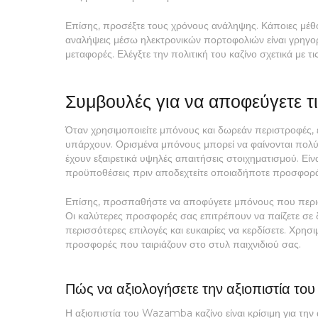
Επίσης, προσέξτε τους χρόνους ανάληψης. Κάποιες μέθοδ
αναλήψεις μέσω ηλεκτρονικών πορτοφολιών είναι γρηγορ
μεταφορές. Ελέγξτε την πολιτική του καζίνο σχετικά με τι
Συμβουλές για να αποφεύγετε τ
Όταν χρησιμοποιείτε μπόνους και δωρεάν περιστροφές, ε
υπάρχουν. Ορισμένα μπόνους μπορεί να φαίνονται πολύ 
έχουν εξαιρετικά υψηλές απαιτήσεις στοιχηματισμού. Είν
προϋποθέσεις πριν αποδεχτείτε οποιαδήποτε προσφορά
Επίσης, προσπαθήστε να αποφύγετε μπόνους που περιορί
Οι καλύτερες προσφορές σας επιτρέπουν να παίζετε σε 
περισσότερες επιλογές και ευκαιρίες να κερδίσετε. Χρησι
προσφορές που ταιριάζουν στο στυλ παιχνιδιού σας.
Πώς να αξιολογήσετε την αξιοπιστία τ
Η αξιοπιστία του Wazamba καζίνο είναι κρίσιμη για την α