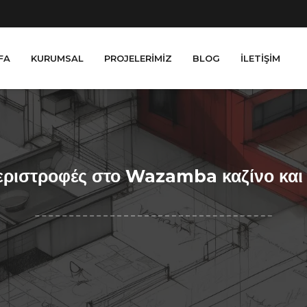
FA
KURUMSAL
PROJELERIMIZ
BLOG
İLETIŞIM
ριστροφές στο Wazamba καζίνο και 