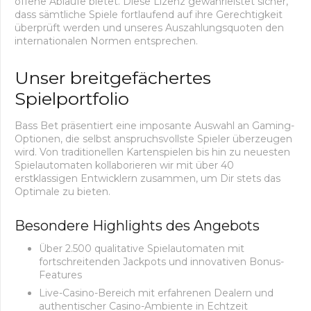
offene Abläufe bietet. Diese Lizenz gewährleistet sicher,
dass sämtliche Spiele fortlaufend auf ihre Gerechtigkeit
überprüft werden und unseres Auszahlungsquoten den
internationalen Normen entsprechen.
Unser breitgefächertes
Spielportfolio
Bass Bet präsentiert eine imposante Auswahl an Gaming-
Optionen, die selbst anspruchsvollste Spieler überzeugen
wird. Von traditionellen Kartenspielen bis hin zu neuesten
Spielautomaten kollaborieren wir mit über 40
erstklassigen Entwicklern zusammen, um Dir stets das
Optimale zu bieten.
Besondere Highlights des Angebots
Über 2.500 qualitative Spielautomaten mit
fortschreitenden Jackpots und innovativen Bonus-
Features
Live-Casino-Bereich mit erfahrenen Dealern und
authentischer Casino-Ambiente in Echtzeit